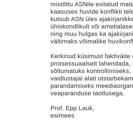
mistõttu ASNile esitatud mat
kaasuses huvide konflikti tel
kutsub ASN üles ajakirjanikke
ühiskondlikult või ametialas
ning muu hulgas ka ajakirjan
vältimaks võimalike huvikonfl
Kerkinud küsimust faktiväite 
protsessuaalselt lahendada,
sõltumatuks kontrollimiseks, 
vaidlustajal alati otstarbeka
parandamiseks meediaorgani
veaparanduse taotlusega.
Prof. Epp Lauk,
esimees