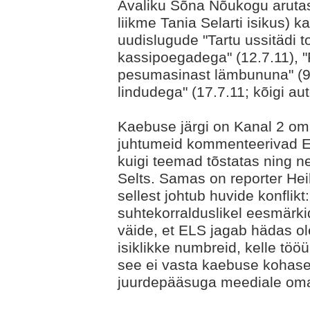
Avaliku Sõna Nõukogu arutas
liikme Tania Selarti isikus) 
uudislugude "Tartu ussitädi 
kassipoegadega" (12.7.11), "
pesumasinast lämbununa" (9.
lindudega" (17.7.11; kõigi aut
Kaebuse järgi on Kanal 2 oma
juhtumeid kommenteerivad Ee
kuigi teemad tõstatas ning 
Selts. Samas on reporter Heik
sellest johtub huvide konfli
suhtekorralduslikel eesmärkid
väide, et ELS jagab hädas o
isiklikke numbreid, kelle töö
see ei vasta kaebuse kohaselt
juurdepääsuga meediale oma 