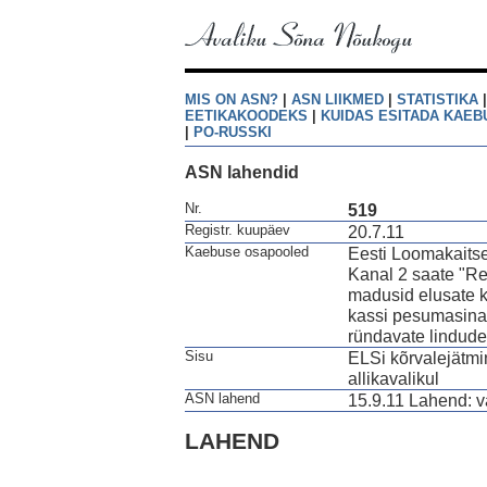
MIS ON ASN?
|
ASN LIIKMED
|
STATISTIKA
EETIKAKOODEKS
|
KUIDAS ESITADA KAEB
|
PO-RUSSKI
ASN lahendid
Nr.
519
Registr. kuupäev
20.7.11
Kaebuse osapooled
Eesti Loomakaitse 
Kanal 2 saate "Re
madusid elusate k
kassi pesumasinas
ründavate lindudeg
Sisu
ELSi kõrvalejätmin
allikavalikul
ASN lahend
15.9.11 Lahend: 
LAHEND