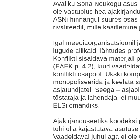
Avaliku Sõna Nõukogu asus s
ole vastuolus hea ajakirjan
ASNi hinnangul suures osas 
rivaliteedil, mille käsitlemin
Igal meediaorganisatsioonil j
lugude allikaid, lähtudes pro
Konflikti sisaldava materjali
(EAEK p. 4.2), kuid vaadelda
konflikti osapool. Ükski komp
monopoliseerida ja keelata s
asjatundjatel. Seega – asjao
tõstataja ja lahendaja, ei m
ELSi omandiks.
Ajakirjanduseetika koodeksi p.
tohi olla kajastatava asutuse 
Vaadeldaval juhul aga ei ole