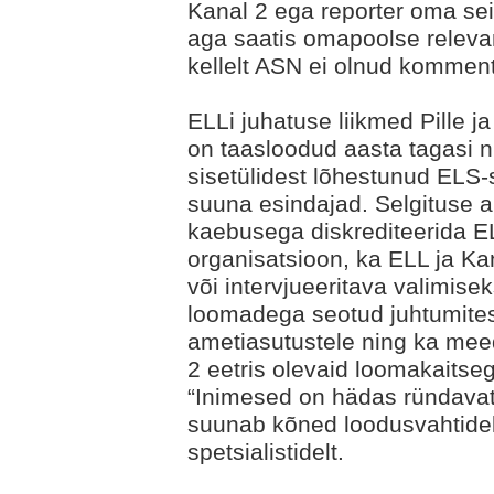
Kanal 2 ega reporter oma sei
aga saatis omapoolse relevan
kellelt ASN ei olnud komment
ELLi juhatuse liikmed Pille ja
on taasloodud aasta tagasi 
sisetülidest lõhestunud ELS-
suuna esindajad. Selgituse 
kaebusega diskrediteerida E
organisatsioon, ka ELL ja K
või intervjueeritava valimise
loomadega seotud juhtumitest
ametiasutustele ning ka meed
2 eetris olevaid loomakaitse
“Inimesed on hädas ründavate
suunab kõned loodusvahtide
spetsialistidelt.